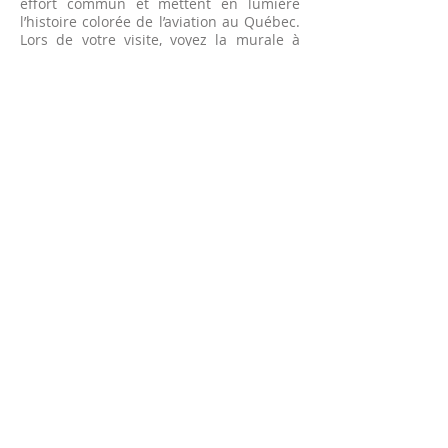
effort commun et mettent en lumière
l’histoire colorée de l’aviation au Québec.
Lors de votre visite, voyez la murale à
l’entrée du hangar HUB FBO à l’aéroport
YHU…
Visitez leur site web