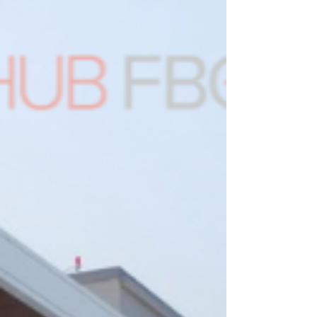
HUB FBO pour une expérience simple, efficace
et mémorable. Réservez dès maintenant votre
espace hangar ou rampe et profitez de tous les
avantages qu’offre le MET – Aéroport
métropolitain de Montréal . Appelez notre
équipe dès aujourd’hui pour réser